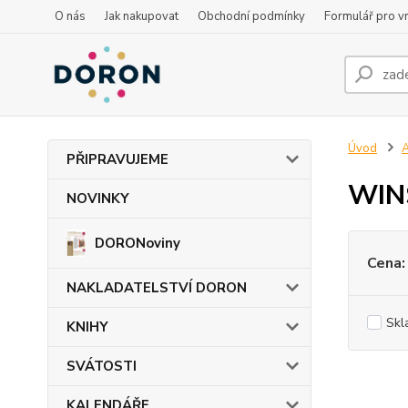
O nás
Jak nakupovat
Obchodní podmínky
Formulář pro vr
Úvod
PŘIPRAVUJEME
WINS
NOVINKY
DORONoviny
Cena:
NAKLADATELSTVÍ DORON
Skl
KNIHY
SVÁTOSTI
KALENDÁŘE