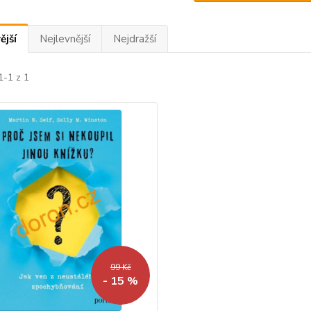
ější
Nejlevnější
Nejdražší
1-1 z 1
99 Kč
- 15 %