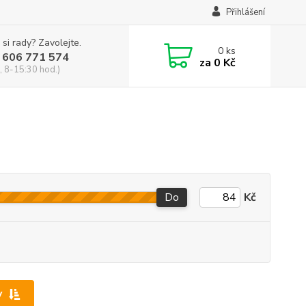
Přihlášení
 si rady? Zavolejte.
0
ks
 606 771 574
za
0 Kč
, 8-15:30 hod.)
Do
Kč
y