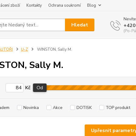
ácení zboží
Kontakty
Ochrana soukromí
Blog
Nevíte
Hledat
+420
(Po-Pá
AUTOŘI
U-Z
WINSTON, Sally M.
TON, Sally M.
Kč
Od
adem
Novinka
Akce
DOTISK
TOP produkt
Upřesnit parametr