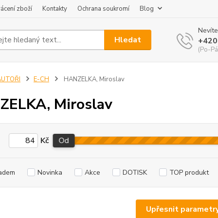
ácení zboží
Kontakty
Ochrana soukromí
Blog
Nevíte
Hledat
+420
(Po-Pá
AUTOŘI
E-CH
HANZELKA, Miroslav
ELKA, Miroslav
Kč
Od
adem
Novinka
Akce
DOTISK
TOP produkt
Upřesnit parametr