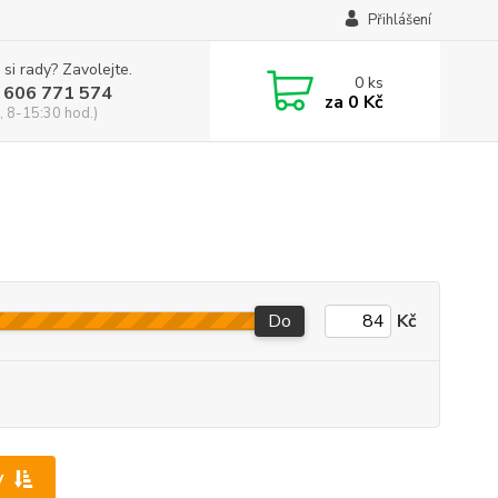
Přihlášení
 si rady? Zavolejte.
0
ks
 606 771 574
za
0 Kč
, 8-15:30 hod.)
Do
Kč
y