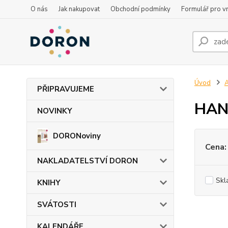
O nás
Jak nakupovat
Obchodní podmínky
Formulář pro vr
Úvod
PŘIPRAVUJEME
HANZ
NOVINKY
DORONoviny
Cena:
NAKLADATELSTVÍ DORON
Skl
KNIHY
SVÁTOSTI
KALENDÁŘE