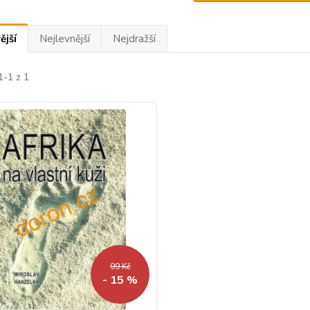
ější
Nejlevnější
Nejdražší
1-1 z 1
99 Kč
- 15 %