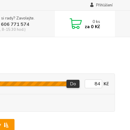
Přihlášení
 si rady? Zavolejte.
0
ks
 606 771 574
za
0 Kč
, 8-15:30 hod.)
Do
Kč
y