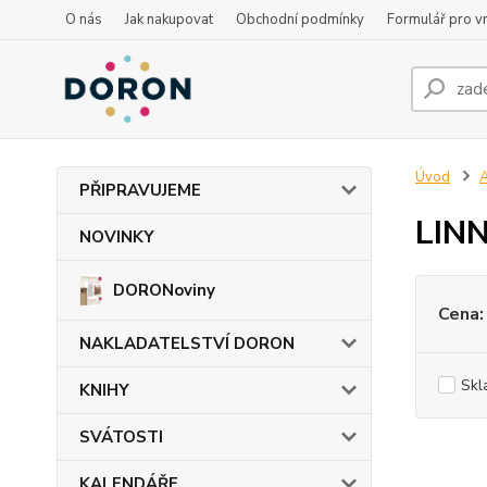
O nás
Jak nakupovat
Obchodní podmínky
Formulář pro vr
Úvod
PŘIPRAVUJEME
LINN
NOVINKY
DORONoviny
Cena:
NAKLADATELSTVÍ DORON
Skl
KNIHY
SVÁTOSTI
KALENDÁŘE