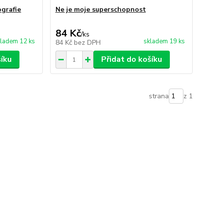
ografie
Ne je moje superschopnost
84 Kč
/
ks
ladem 12 ks
skladem 19 ks
84 Kč
bez DPH
šíku
Přidat do košíku
strana
z 1