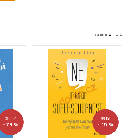
strana
z 1
399 Kč
99 Kč
- 79 %
- 15 %