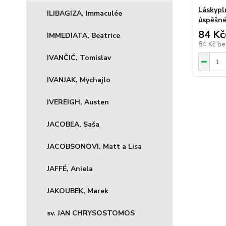
Láskypl
ILIBAGIZA, Immaculée
úspěšné
84 Kč
IMMEDIATA, Beatrice
84 Kč
be
IVANČIĆ, Tomislav
IVANJAK, Mychajlo
IVEREIGH, Austen
JACOBEA, Saša
JACOBSONOVI, Matt a Lisa
JAFFÉ, Aniela
JAKOUBEK, Marek
sv. JAN CHRYSOSTOMOS