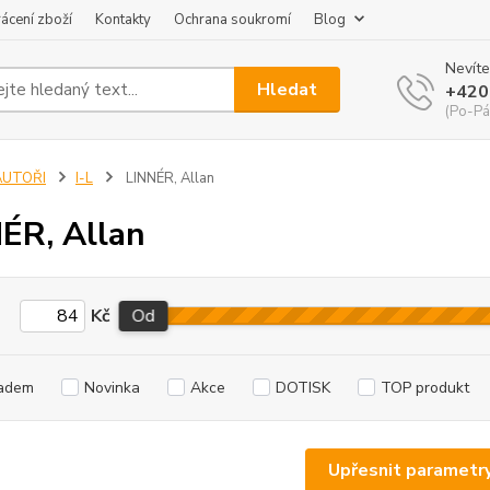
ácení zboží
Kontakty
Ochrana soukromí
Blog
Nevíte
Hledat
+420
(Po-Pá
AUTOŘI
I-L
LINNÉR, Allan
ÉR, Allan
Kč
Od
adem
Novinka
Akce
DOTISK
TOP produkt
Upřesnit parametr