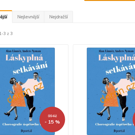
ější
Nejlevnější
Nejdražší
1-3 z 3
99 Kč
- 15 %