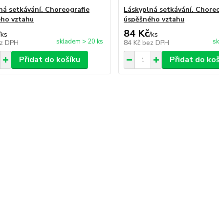
ná setkávání. Choreografie
Láskyplná setkávání. Chore
ho vztahu
úspěšného vztahu
84 Kč
/
ks
/
ks
skladem > 20 ks
sk
z DPH
84 Kč
bez DPH
Přidat do košíku
Přidat do ko