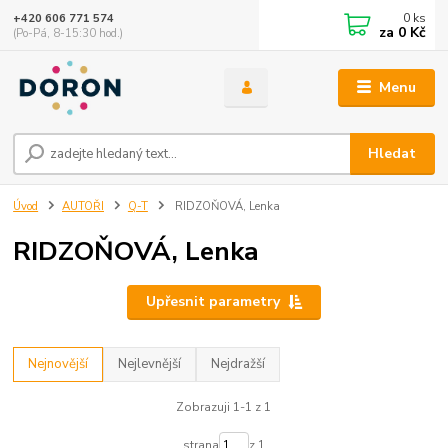
0
ks
+420 606 771 574
za
0 Kč
(Po-Pá, 8-15:30 hod.)
Menu
Hledat
Úvod
AUTOŘI
Q-T
RIDZOŇOVÁ, Lenka
RIDZOŇOVÁ, Lenka
Upřesnit parametry
Nejnovější
Nejlevnější
Nejdražší
Zobrazuji 1-1 z 1
strana
z 1