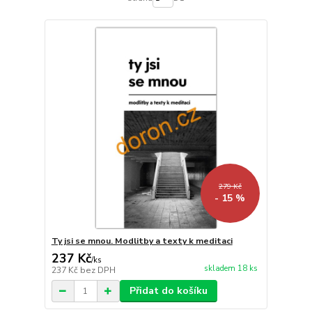
279 Kč
- 15 %
Ty jsi se mnou. Modlitby a texty k meditaci
237 Kč
/
ks
skladem 18 ks
237 Kč
bez DPH
Přidat do košíku