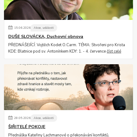
15
.
06
.
2026
Akce, události
DUŠE SLOVÁCKA, Duchovní obnova
PŘEDNÁŠEJÍCÍ: Vojtěch Kodet O.Carm. TÉMA: Stvořeni pro Krista
KDE: Blatnice pod sv. Antonínkem KDY: 1. - 4. července
číst celé
28
.
05
.
2026
Akce, události
ŠIŘITELÉ POKOJE
Přednáška Kateřiny Lachmanové o překonávání konfliktů,