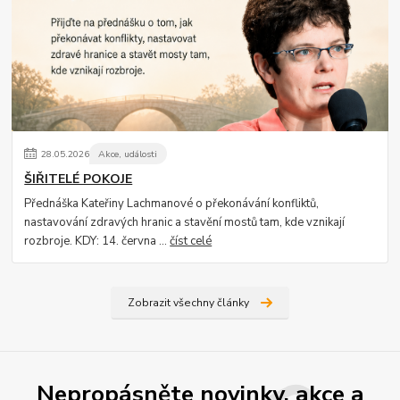
28
.
05
.
2026
Akce, události
ŠIŘITELÉ POKOJE
Přednáška Kateřiny Lachmanové o překonávání konfliktů,
nastavování zdravých hranic a stavění mostů tam, kde vznikají
rozbroje. KDY: 14. června ...
číst celé
Zobrazit všechny články
Nepropásněte novinky, akce a