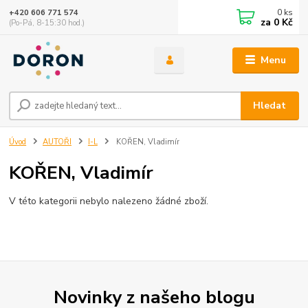
0
ks
+420 606 771 574
za
0 Kč
(Po-Pá, 8-15:30 hod.)
Menu
Hledat
Úvod
AUTOŘI
I-L
KOŘEN, Vladimír
KOŘEN, Vladimír
V této kategorii nebylo nalezeno žádné zboží.
Novinky z našeho blogu