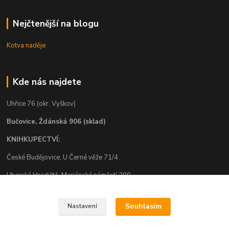
Nejčtenější na blogu
Kotva naděje
Kde nás najdete
Uhřice 76 (okr. Vyškov)
Bučovice, Ždánská 906 (sklad)
KNIHKUPECTVÍ:
České Budějovice, U Černé věže 71/4
Uherské Hradiště, Mariánské náměstí 200
Uherský Brod, Mariánské náměstí 13
Souhlasím
Nastavení