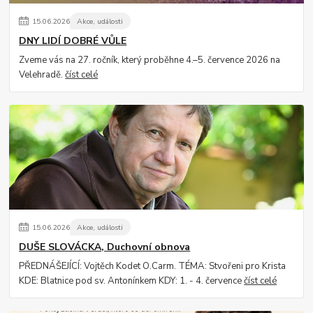
15
.
06
.
2026
Akce, události
DNY LIDÍ DOBRÉ VŮLE
Zveme vás na 27. ročník, který proběhne 4.–5. července 2026 na
Velehradě.
číst celé
15
.
06
.
2026
Akce, události
DUŠE SLOVÁCKA, Duchovní obnova
PŘEDNÁŠEJÍCÍ: Vojtěch Kodet O.Carm. TÉMA: Stvořeni pro Krista
KDE: Blatnice pod sv. Antonínkem KDY: 1. - 4. července
číst celé