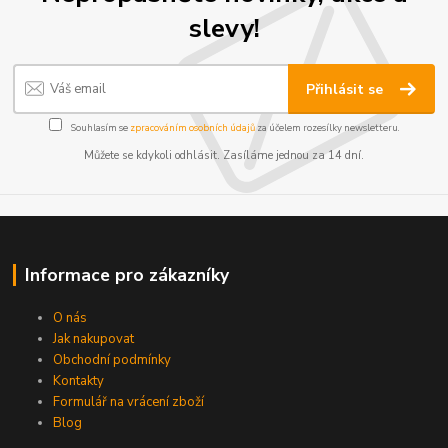
slevy!
Přihlásit se
Souhlasím se
zpracováním osobních údajů
za účelem rozesílky newsletteru.
Můžete se kdykoli odhlásit. Zasíláme jednou za 14 dní.
Informace pro zákazníky
O nás
Jak nakupovat
Obchodní podmínky
Kontakty
Formulář na vrácení zboží
Blog