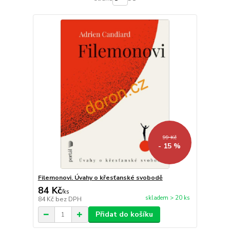
99 Kč
- 15 %
Filemonovi. Úvahy o křesťanské svobodě
84 Kč
/
ks
skladem > 20 ks
84 Kč
bez DPH
Přidat do košíku