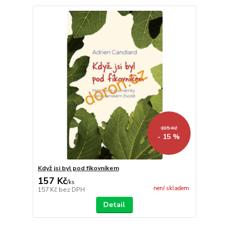
185 Kč
- 15 %
Když jsi byl pod fíkovníkem
157 Kč
/
ks
není skladem
157 Kč
bez DPH
Detail