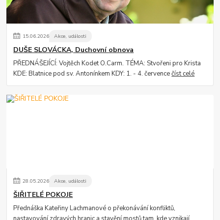
15
.
06
.
2026
Akce, události
DUŠE SLOVÁCKA, Duchovní obnova
PŘEDNÁŠEJÍCÍ: Vojtěch Kodet O.Carm. TÉMA: Stvořeni pro Krista
KDE: Blatnice pod sv. Antonínkem KDY: 1. - 4. července
číst celé
28
.
05
.
2026
Akce, události
ŠIŘITELÉ POKOJE
Přednáška Kateřiny Lachmanové o překonávání konfliktů,
nastavování zdravých hranic a stavění mostů tam, kde vznikají