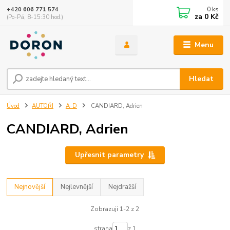
0
ks
+420 606 771 574
za
0 Kč
(Po-Pá, 8-15:30 hod.)
Menu
Hledat
Úvod
AUTOŘI
A-D
CANDIARD, Adrien
CANDIARD, Adrien
Upřesnit parametry
Nejnovější
Nejlevnější
Nejdražší
Zobrazuji 1-2 z 2
strana
z 1