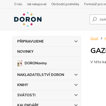
O nás
Jak nakupovat
Obchodní podmínky
Formulář pro vr
Úvod
PŘIPRAVUJEME
GAZD
NOVINKY
V této ka
DORONoviny
NAKLADATELSTVÍ DORON
KNIHY
SVÁTOSTI
KALENDÁŘE