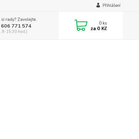
Přihlášení
 si rady? Zavolejte.
0
ks
 606 771 574
za
0 Kč
, 8-15:30 hod.)