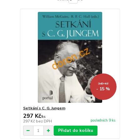
349 Kč
- 15 %
Setkání s C. G. Jungem
297 Kč
/
ks
posledních 9 ks
297 Kč
bez DPH
Přidat do košíku