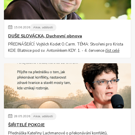
15
.
06
.
2026
Akce, události
DUŠE SLOVÁCKA, Duchovní obnova
PŘEDNÁŠEJÍCÍ: Vojtěch Kodet O.Carm. TÉMA: Stvořeni pro Krista
KDE: Blatnice pod sv. Antonínkem KDY: 1. - 4. července
číst celé
28
.
05
.
2026
Akce, události
ŠIŘITELÉ POKOJE
Přednáška Kateřiny Lachmanové o překonávání konfliktů,