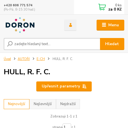
0
ks
+420 606 771 574
za
0 Kč
(Po-Pá, 8-15:30 hod.)
Menu
Hledat
Úvod
AUTOŘI
E-CH
HULL, R. F. C.
HULL, R. F. C.
Upřesnit parametry
Nejnovější
Nejlevnější
Nejdražší
Zobrazuji 1-1 z 1
strana
z 1