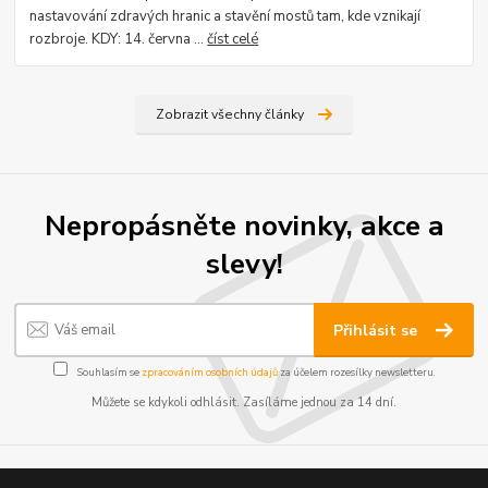
nastavování zdravých hranic a stavění mostů tam, kde vznikají
rozbroje. KDY: 14. června ...
číst celé
Zobrazit všechny články
Nepropásněte novinky, akce a
slevy!
Přihlásit se
Souhlasím se
zpracováním osobních údajů
za účelem rozesílky newsletteru.
Můžete se kdykoli odhlásit. Zasíláme jednou za 14 dní.