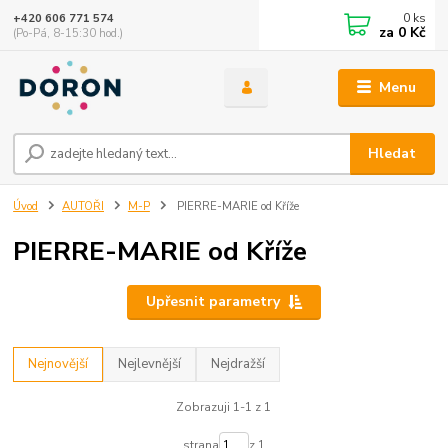
0
ks
+420 606 771 574
za
0 Kč
(Po-Pá, 8-15:30 hod.)
Menu
Hledat
Úvod
AUTOŘI
M-P
PIERRE-MARIE od Kříže
PIERRE-MARIE od Kříže
Upřesnit parametry
Nejnovější
Nejlevnější
Nejdražší
Zobrazuji 1-1 z 1
strana
z 1