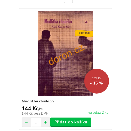
169 Kč
- 15 %
Modlitba chudého
144 Kč
/
ks
na dotaz 2 ks
144 Kč
bez DPH
Přidat do košíku