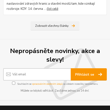
nastavování zdravých hranic a stavění mostů tam, kde vznikají
rozbroje. KDY: 14. června ...
číst celé
Zobrazit všechny články
Nepropásněte novinky, akce a
slevy!
Přihlásit se
Souhlasím se
zpracováním osobních údajů
za účelem rozesílky newsletteru.
Můžete se kdykoli odhlásit. Zasíláme jednou za 14 dní.