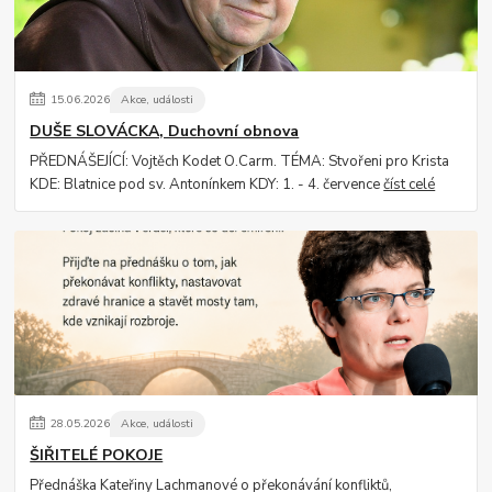
15
.
06
.
2026
Akce, události
DUŠE SLOVÁCKA, Duchovní obnova
PŘEDNÁŠEJÍCÍ: Vojtěch Kodet O.Carm. TÉMA: Stvořeni pro Krista
KDE: Blatnice pod sv. Antonínkem KDY: 1. - 4. července
číst celé
28
.
05
.
2026
Akce, události
ŠIŘITELÉ POKOJE
Přednáška Kateřiny Lachmanové o překonávání konfliktů,