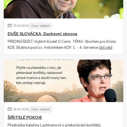
15
.
06
.
2026
Akce, události
DUŠE SLOVÁCKA, Duchovní obnova
PŘEDNÁŠEJÍCÍ: Vojtěch Kodet O.Carm. TÉMA: Stvořeni pro Krista
KDE: Blatnice pod sv. Antonínkem KDY: 1. - 4. července
číst celé
28
.
05
.
2026
Akce, události
ŠIŘITELÉ POKOJE
Přednáška Kateřiny Lachmanové o překonávání konfliktů,