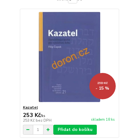
298 Kč
- 15 %
Kazatel
253 Kč
/
ks
skladem 18 ks
253 Kč
bez DPH
Přidat do košíku