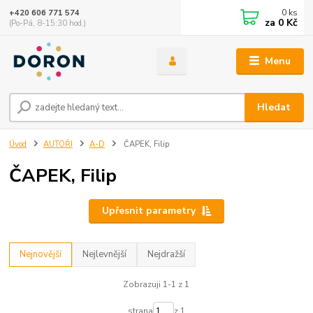
0
ks
+420 606 771 574
za
0 Kč
(Po-Pá, 8-15:30 hod.)
Menu
Hledat
Úvod
AUTOŘI
A-D
ČAPEK, Filip
ČAPEK, Filip
Upřesnit parametry
Nejnovější
Nejlevnější
Nejdražší
Zobrazuji 1-1 z 1
strana
z 1