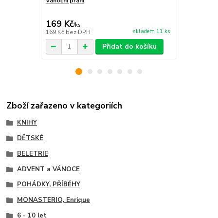
Vánoční přání
Oslík a váno
169 Kč
254 Kč
/
ks
/
ks
skladem 11 ks
169 Kč
bez DPH
254 Kč
bez 
Přidat do košíku
Zboží zařazeno v kategoriích
KNIHY
DĚTSKÉ
BELETRIE
ADVENT a VÁNOCE
POHÁDKY, PŘÍBĚHY
MONASTERIO, Enrique
6 - 10 let