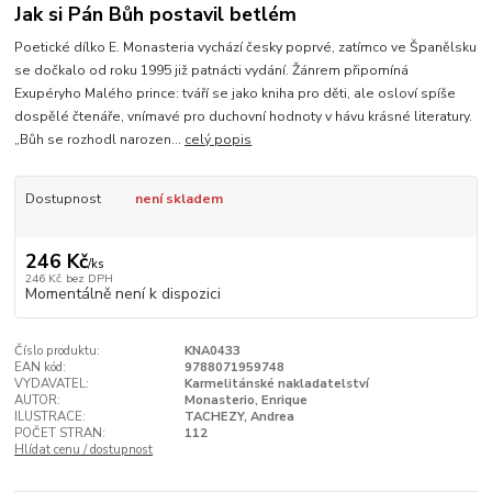
Jak si Pán Bůh postavil betlém
Poetické dílko E. Monasteria vychází česky poprvé, zatímco ve Španělsku
se dočkalo od roku 1995 již patnácti vydání. Žánrem připomíná
Exupéryho Malého prince: tváří se jako kniha pro děti, ale osloví spíše
dospělé čtenáře, vnímavé pro duchovní hodnoty v hávu krásné literatury.
„Bůh se rozhodl narozen...
celý popis
Dostupnost
není skladem
246 Kč
/
ks
246 Kč
bez DPH
Momentálně není k dispozici
Číslo produktu:
KNA0433
EAN kód:
9788071959748
VYDAVATEL:
Karmelitánské nakladatelství
AUTOR:
Monasterio, Enrique
ILUSTRACE:
TACHEZY, Andrea
POČET STRAN:
112
Hlídat cenu / dostupnost