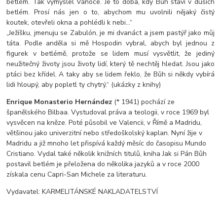
betlém. Tak vymyslel Vánoce. Je to doba, kdy Bůh staví v duších
betlém. Prosí nás jen o to, abycho
m mu uvolnili nějaký čistý
koutek, otevřeli okna a pohlédli k nebi…“
„Ježíšku, jmenuju se Zabulón, je mi dvanáct a jsem pastýř jako můj
táta. Podle anděla si mě Hospodin vybral, abych byl jednou z
figurek v betlémě, protože se lidem musí vysvětlit, že jediný
neužitečný životy jsou životy lidí, který tě nechtěj hledat. Jsou jako
ptáci bez křídel. A taky aby se lidem řeklo, že Bůh si někdy vybírá
lidi hloupý, aby popletl ty chytrý.“ (ukázky z knihy)
Enrique Monasterio Hernández
(* 1941) pochází ze
španělského Bilbaa. Vystudoval práva a teologii, v roce 1969 byl
vysvěcen na kněze. Poté působil ve Valencii, v Římě a Madridu,
většinou jako univerzitní nebo středoškolský kaplan. Nyní žije v
Madridu a již mnoho let přispívá každý měsíc do časopisu Mundo
Cristiano. Vydal také několik knižních titulů, kniha Jak si Pán Bůh
postavil betlém je přeložena do několika jazyků a v roce 2000
získala cenu Capri-San Michele za literaturu.
Vydavatel: KARMELITÁNSKÉ NAKLADATELSTVÍ