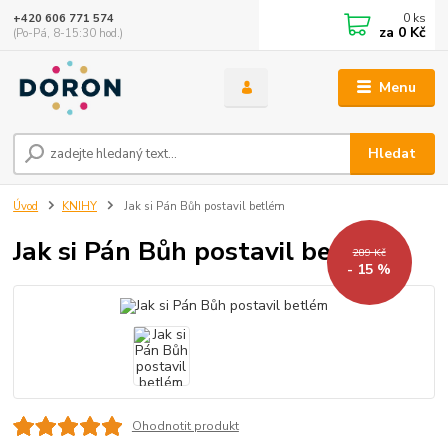
0
ks
+420 606 771 574
za
0 Kč
(Po-Pá, 8-15:30 hod.)
Menu
Hledat
Úvod
KNIHY
Jak si Pán Bůh postavil betlém
Jak si Pán Bůh postavil betlém
289 Kč
- 15 %
Ohodnotit produkt