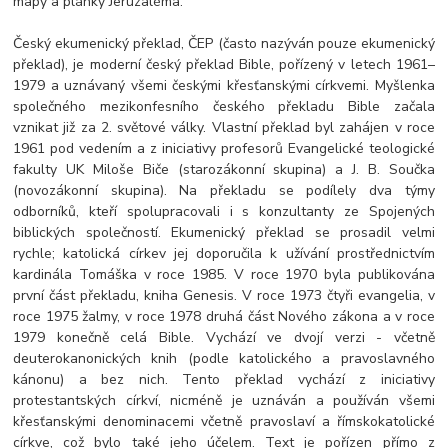
mapy a plánky Jeruzaléma.
Český ekumenický překlad, ČEP (často nazýván pouze ekumenický
překlad), je moderní český překlad Bible, pořízený v letech 1961–
1979 a uznávaný všemi českými křesťanskými církvemi. Myšlenka
společného mezikonfesního českého překladu Bible začala
vznikat již za 2. světové války. Vlastní překlad byl zahájen v roce
1961 pod vedením a z iniciativy profesorů Evangelické teologické
fakulty UK Miloše Biče (starozákonní skupina) a J. B. Součka
(novozákonní skupina). Na překladu se podílely dva týmy
odborníků, kteří spolupracovali i s konzultanty ze Spojených
biblických společností. Ekumenický překlad se prosadil velmi
rychle; katolická církev jej doporučila k užívání prostřednictvím
kardinála Tomáška v roce 1985. V roce 1970 byla publikována
první část překladu, kniha Genesis. V roce 1973 čtyři evangelia, v
roce 1975 žalmy, v roce 1978 druhá část Nového zákona a v roce
1979 konečně celá Bible. Vychází ve dvojí verzi - včetně
deuterokanonických knih (podle katolického a pravoslavného
kánonu) a bez nich. Tento překlad vychází z iniciativy
protestantských církví, nicméně je uznáván a používán všemi
křesťanskými denominacemi včetně pravoslaví a římskokatolické
církve, což bylo také jeho účelem. Text je pořízen přímo z