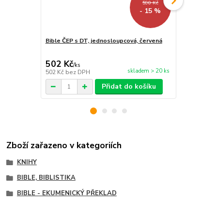
590 Kč
- 15 %
Bible ČEP s DT, jednosloupcová, červená
Bible ČEP s
502 Kč
502 Kč
/
ks
/
ks
skladem > 20 ks
502 Kč
bez DPH
502 Kč
bez 
Přidat do košíku
Zboží zařazeno v kategoriích
KNIHY
BIBLE, BIBLISTIKA
BIBLE - EKUMENICKÝ PŘEKLAD