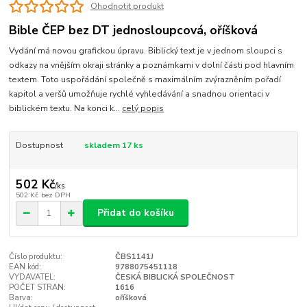
Ohodnotit produkt
Bible ČEP bez DT jednosloupcová, oříšková
Vydání má novou grafickou úpravu. Biblický text je v jednom sloupci s
odkazy na vnějším okraji stránky a poznámkami v dolní části pod hlavním
textem. Toto uspořádání společně s maximálním zvýrazněním pořadí
kapitol a veršů umožňuje rychlé vyhledávání a snadnou orientaci v
biblickém textu. Na konci k...
celý popis
Dostupnost
skladem 17 ks
502 Kč
/
ks
502 Kč
bez DPH
Přidat do košíku
Číslo produktu:
ČBS1141J
EAN kód:
9788075451118
VYDAVATEL:
ČESKÁ BIBLICKÁ SPOLEČNOST
POČET STRAN:
1616
Barva:
oříšková