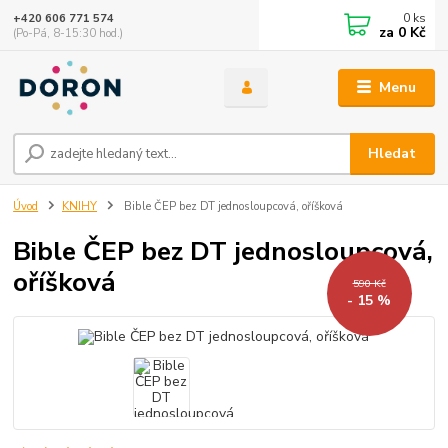
0
ks
+420 606 771 574
za
0 Kč
(Po-Pá, 8-15:30 hod.)
Menu
Hledat
Úvod
KNIHY
Bible ČEP bez DT jednosloupcová, oříšková
Bible ČEP bez DT jednosloupcová,
oříšková
590 Kč
- 15 %