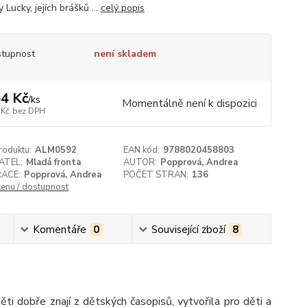
y Lucky, jejích brášků ...
celý popis
tupnost
není skladem
4 Kč
/
ks
Momentálně není k dispozici
 Kč
bez DPH
roduktu:
ALM0592
EAN kód:
9788020458803
ATEL:
Mladá fronta
AUTOR:
Popprová, Andrea
RACE:
Popprová, Andrea
POČET STRAN:
136
cenu / dostupnost
Komentáře
0
Související zboží
8
děti dobře znají z dětských časopisů, vytvořila pro děti a