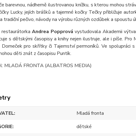
diče barevnou, nádherně ilustrovanou knížku, s kterou mohou stráv
ičky Lucky, jejích brášků a tajemné kočky Tečky přibližuje auto
a tradiční pečivo, návody na výrobu různých ozdůbek a spoustu úk
a restaurátorka
Andrea Popprová
vystudovala Akademii výtvarný
uje s dětskými časopisy a knihy nejen ilustruje, ale i píše. Pro 
, Domeček pro skřítky či Tajemství permoníků. Ve spolupráci s 
ohou děti znát z časopisu Puntík.
el: MLADÁ FRONTA (ALBATROS MEDIA)
etry
VATEL
Mladá fronta
GORIE
dětské