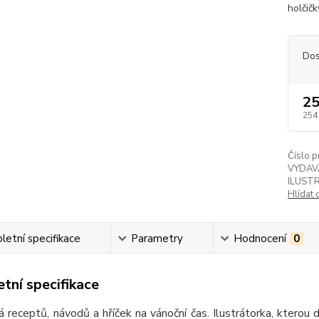
holčičk
Dos
25
254
Číslo p
VYDAV
ILUST
Hlídat 
etní specifikace
Parametry
Hodnocení
0
tní specifikace
á receptů, návodů a hříček na vánoční čas. Ilustrátorka, kterou 