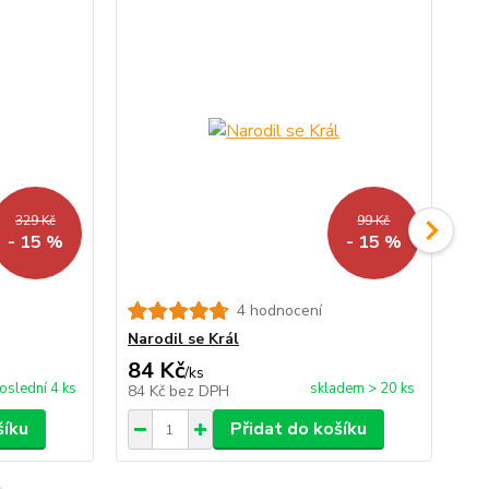
329 Kč
99 Kč
- 15 %
- 15 %
4 hodnocení
Vá
Narodil se Král
84 Kč
2
/
ks
oslední 4 ks
skladem > 20 ks
84 Kč
bez DPH
21
šíku
Přidat do košíku