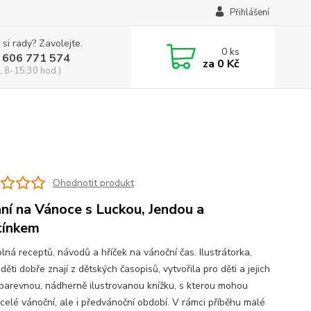
Přihlášení
 si rady? Zavolejte.
0
ks
 606 771 574
za
0 Kč
, 8-15:30 hod.)
Ohodnotit produkt
ní na Vánoce s Luckou, Jendou a
tínkem
lná receptů, návodů a hříček na vánoční čas. Ilustrátorka,
děti dobře znají z dětských časopisů, vytvořila pro děti a jejich
 barevnou, nádherně ilustrovanou knížku, s kterou mohou
 celé vánoční, ale i předvánoční období. V rámci příběhu malé