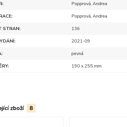
R
Popprová, Andrea
RACE
Popprová, Andrea
T STRAN
136
YDÁNÍ
2021-09
A
pevná
ĚRY
190 x 255 mm
jící zboží
8