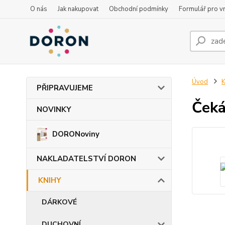
O nás
Jak nakupovat
Obchodní podmínky
Formulář pro vr
Úvod
PŘIPRAVUJEME
Čeká
NOVINKY
DORONoviny
NAKLADATELSTVÍ DORON
KNIHY
DÁRKOVÉ
DUCHOVNÍ