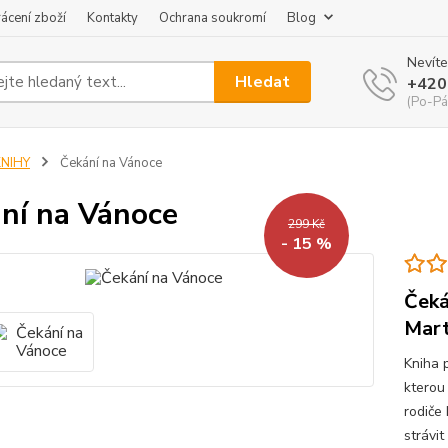
ácení zboží
Kontakty
Ochrana soukromí
Blog
Nevíte
Hledat
+420
(Po-Pá
KNIHY
Čekání na Vánoce
ní na Vánoce
299 Kč
- 15 %
Čeká
Mar
Kniha p
kterou 
rodiče
strávit