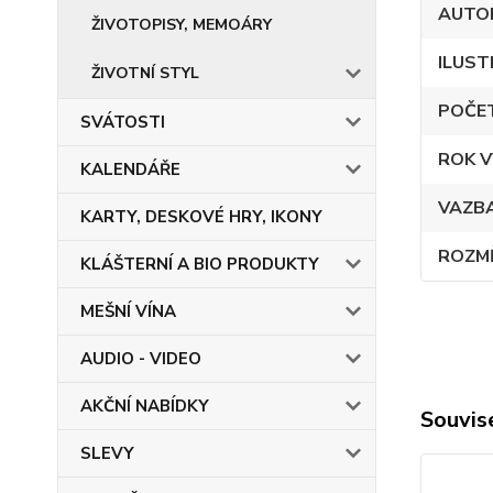
AUTO
ŽIVOTOPISY, MEMOÁRY
ILUST
ŽIVOTNÍ STYL
POČE
SVÁTOSTI
ROK V
KALENDÁŘE
VAZB
KARTY, DESKOVÉ HRY, IKONY
ROZM
KLÁŠTERNÍ A BIO PRODUKTY
MEŠNÍ VÍNA
AUDIO - VIDEO
AKČNÍ NABÍDKY
Souvise
SLEVY