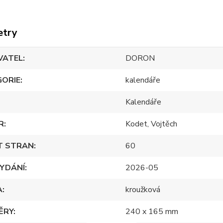
etry
VATEL
DORON
GORIE
kalendáře
Kalendáře
R
Kodet, Vojtěch
T STRAN
60
YDÁNÍ
2026-05
A
kroužková
ĚRY
240 x 165 mm