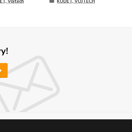
T, Vojtěch
KODET, VOJTĚCH
y!