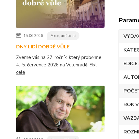
Param
VYDA
15.06.2026
Akce, události
DNY LIDÍ DOBRÉ VŮLE
KATE
Zveme vás na 27. ročník, který proběhne
EDICE
4.–5. července 2026 na Velehradě.
číst
celé
AUTO
POČE
ROK V
VAZB
ROZM