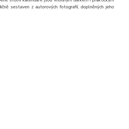
bené stolní kalendáře jsou vhodným dárkem i praktickým
dičně sestaven z autorových fotografií, doplněných jeho