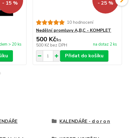
- 15 %
- 25 %
10 hodnocení
Nedělní promluvy A,B,C - KOMPLET
Co 
500 Kč
67
/
ks
dem > 20 ks
na dotaz 2 ks
500 Kč
bez DPH
55
šíku
Přidat do košíku
ENDÁŘE
KALENDÁŘE - d o r o n