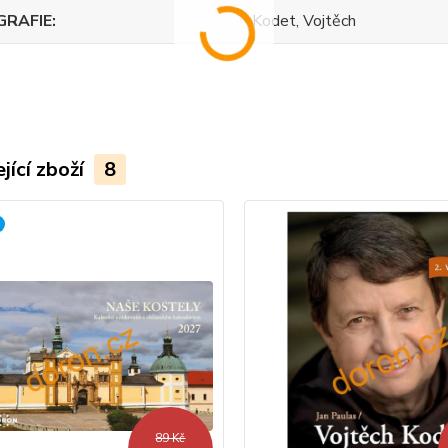
GRAFIE
Kodet, Vojtěch
jící zboží
8
89 Kč