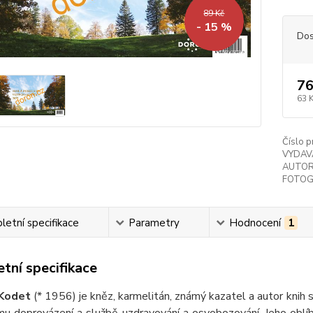
89 Kč
- 15 %
Dos
76
63 
Číslo p
VYDAV
AUTOR
FOTOG
etní specifikace
Parametry
Hodnocení
1
tní specifikace
 Kodet
(* 1956) je kněz, karmelitán, známý kazatel a autor knih s