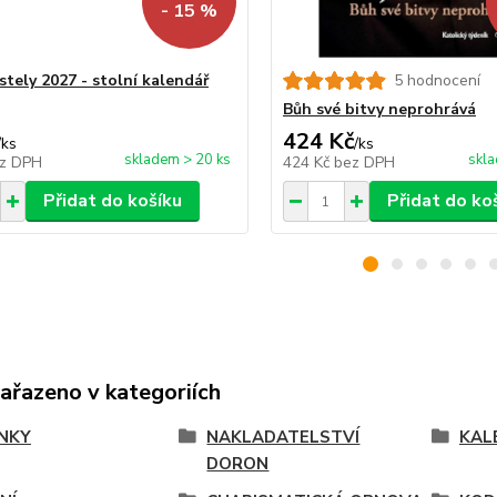
- 15 %
stely 2027 - stolní kalendář
5 hodnocení
Bůh své bitvy neprohrává
424 Kč
/
ks
/
ks
skladem > 20 ks
skla
z DPH
424 Kč
bez DPH
Přidat do košíku
Přidat do ko
zařazeno v kategoriích
NKY
NAKLADATELSTVÍ
KAL
DORON