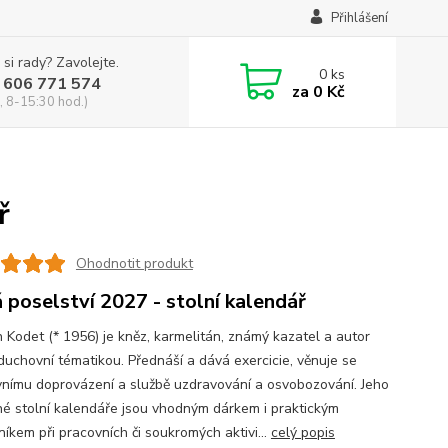
Přihlášení
 si rady? Zavolejte.
0
ks
 606 771 574
za
0 Kč
, 8-15:30 hod.)
ř
Ohodnotit produkt
 poselství 2027 - stolní kalendář
h Kodet (* 1956) je kněz, karmelitán, známý kazatel a autor
 duchovní tématikou. Přednáší a dává exercicie, věnuje se
nímu doprovázení a službě uzdravování a osvobozování. Jeho
né stolní kalendáře jsou vhodným dárkem i praktickým
íkem při pracovních či soukromých aktivi...
celý popis