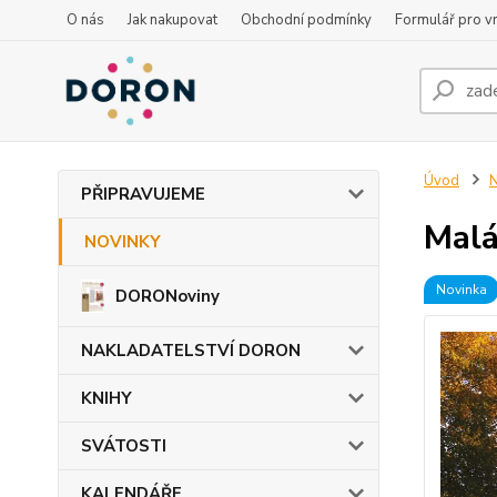
O nás
Jak nakupovat
Obchodní podmínky
Formulář pro vr
Úvod
PŘIPRAVUJEME
Malá
NOVINKY
Novinka
DORONoviny
NAKLADATELSTVÍ DORON
KNIHY
SVÁTOSTI
KALENDÁŘE