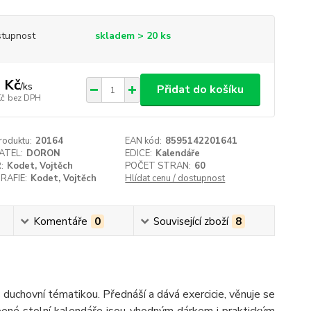
tupnost
skladem > 20 ks
 Kč
/
ks
Přidat do košíku
Kč
bez DPH
roduktu:
20164
EAN kód:
8595142201641
ATEL:
DORON
EDICE:
Kalendáře
:
Kodet, Vojtěch
POČET STRAN:
60
RAFIE:
Kodet, Vojtěch
Hlídat cenu / dostupnost
Komentáře
0
Související zboží
8
 duchovní tématikou. Přednáší a dává exercicie, věnuje se