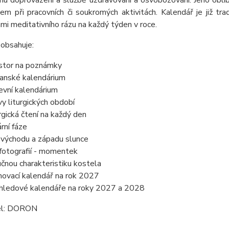
mu doprovázení a službě uzdravování a osvobozování. Jeho oblí
m při pracovních či soukromých aktivitách. Kalendář je již tra
i meditativního rázu na každý týden v roce.
obsahuje:
stor na poznámky
anské kalendárium
kevní kalendárium
vy liturgických období
urgická čtení na každý den
ární fáze
 východu a západu slunce
fotografií - momentek
učnou charakteristiku kostela
novací kalendář na rok 2027
hledové kalendáře na roky 2027 a 2028
el: DORON