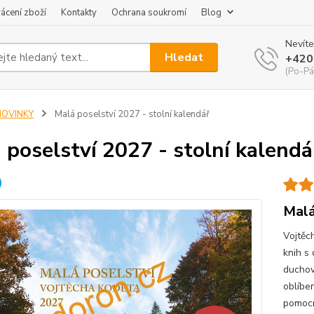
ácení zboží
Kontakty
Ochrana soukromí
Blog
Nevíte
Hledat
+420
(Po-Pá
NOVINKY
Malá poselství 2027 - stolní kalendář
 poselství 2027 - stolní kalendá
Malá
Vojtěc
knih s
duchov
oblíbe
pomocn