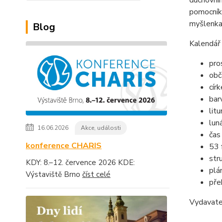
duchovní
pomocníke
myšlenkam
Blog
Kalendář 
pro
obč
cír
bar
lit
lun
16.06.2026
Akce, události
čas
konference CHARIS
53 
str
KDY: 8.–12. července 2026 KDE:
plá
Výstaviště Brno
číst celé
pře
Vydavat