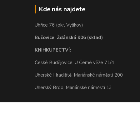
Kde nás najdete
Uhřice 76 (okr. Vyškov)
Bučovice, Ždánská 906 (sklad)
KNIHKUPECTVÍ:
České Budějovice, U Černé věže 71/4
Uherské Hradiště, Mariánské náměstí 200
Uherský Brod, Mariánské náměstí 13
Vytvořeno na
Eshop-rychle.cz