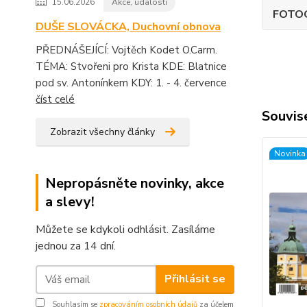
15.06.2026
Akce, události
FOTO
DUŠE SLOVÁCKA, Duchovní obnova
PŘEDNÁŠEJÍCÍ: Vojtěch Kodet O.Carm.
TÉMA: Stvořeni pro Krista KDE: Blatnice
pod sv. Antonínkem KDY: 1. - 4. července
číst celé
Souvise
Zobrazit všechny články
Novinka
Nepropásněte novinky, akce
a slevy!
Můžete se kdykoli odhlásit. Zasíláme
jednou za 14 dní.
Přihlásit se
Souhlasím se
zpracováním osobních údajů
za účelem