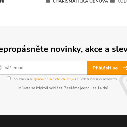
NÍ
CHARISMATICKÁ OBNOVA
KODE
epropásněte novinky, akce a slev
Přihlásit se
Souhlasím se
zpracováním osobních údajů
za účelem rozesílky newsletteru.
Můžete se kdykoli odhlásit. Zasíláme jednou za 14 dní.