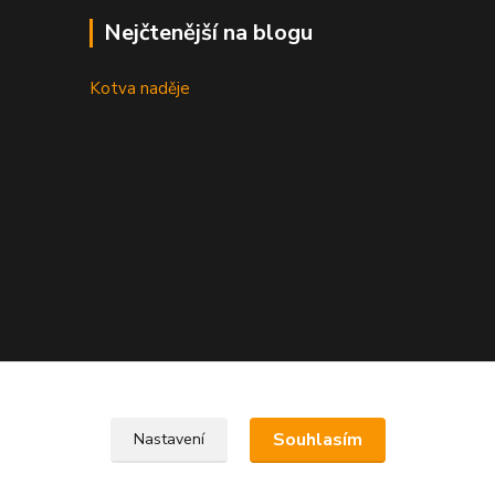
Nejčtenější na blogu
Kotva naděje
Souhlasím
Nastavení