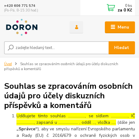
0
ks
+420 606 771 574
za
0 Kč
(Po-Pá, 8-15:30 hod.)
Menu
Hledat
Úvod
Souhlas se zpracováním osobních údajů pro účely diskuzních
příspěvků a komentářů
Souhlas se zpracováním osobních
údajů pro účely diskuzních
příspěvků a komentářů
Udělujete tímto souhlas ……………..., se sídlem ………………, IČ
………………., zapsaná u ………………… , oddíl …, vložka …..
(dále jen
„Správce“
), aby ve smyslu nařízení Evropského parlamentu
a Rady (EU) č. 2016/679 o ochraně fyzických osob v