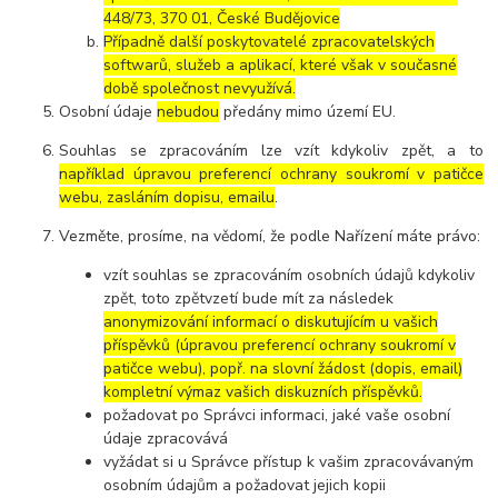
448/73, 370 01, České Budějovice
Případně další poskytovatelé zpracovatelských
softwarů, služeb a aplikací, které však v současné
době společnost nevyužívá.
Osobní údaje
nebudou
předány mimo území EU.
Souhlas se zpracováním lze vzít kdykoliv zpět, a to
například úpravou preferencí ochrany soukromí v patičce
webu, zasláním dopisu, emailu
.
Vezměte, prosíme, na vědomí, že podle Nařízení máte právo:
vzít souhlas se zpracováním osobních údajů kdykoliv
zpět, toto zpětvzetí bude mít za následek
anonymizování informací o diskutujícím u vašich
příspěvků (úpravou preferencí ochrany soukromí v
patičce webu), popř. na slovní žádost (dopis, email)
kompletní výmaz vašich diskuzních příspěvků.
požadovat po Správci informaci, jaké vaše osobní
údaje zpracovává
vyžádat si u Správce přístup k vašim zpracovávaným
osobním údajům a požadovat jejich kopii