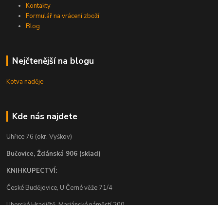
Kontakty
Formulář na vrácení zboží
Blog
Nejčtenější na blogu
Kotva naděje
Kde nás najdete
Uhřice 76 (okr. Vyškov)
Bučovice, Ždánská 906 (sklad)
KNIHKUPECTVÍ:
České Budějovice, U Černé věže 71/4
Uherské Hradiště, Mariánské náměstí 200