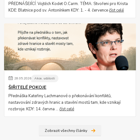
PŘEDNÁŠEJÍCÍ: Vojtěch Kodet O.Carm. TÉMA: Stvořeni pro Krista
KDE: Blatnice pod sv. Antonínkem KDY: 1. - 4. července
číst celé
28
.
05
.
2026
Akce, události
ŠIŘITELÉ POKOJE
Přednáška Kateřiny Lachmanové o překonávání konfliktů,
nastavování zdravých hranic a stavění mostů tam, kde vznikají
rozbroje. KDY: 14. června ...
číst celé
Zobrazit všechny články