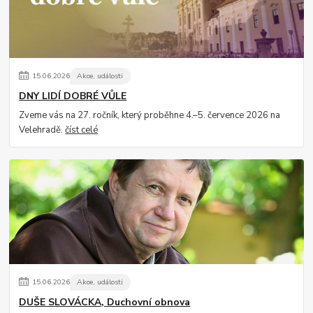
15
.
06
.
2026
Akce, události
DNY LIDÍ DOBRÉ VŮLE
Zveme vás na 27. ročník, který proběhne 4.–5. července 2026 na
Velehradě.
číst celé
15
.
06
.
2026
Akce, události
DUŠE SLOVÁCKA, Duchovní obnova