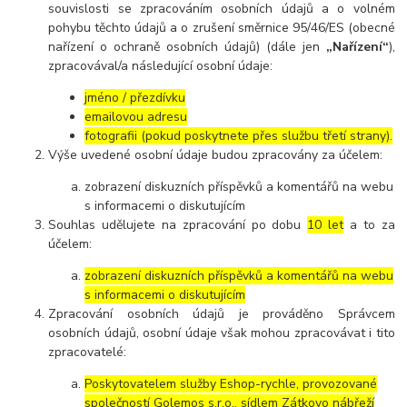
souvislosti se zpracováním osobních údajů a o volném
pohybu těchto údajů a o zrušení směrnice 95/46/ES (obecné
nařízení o ochraně osobních údajů) (dále jen
„Nařízení“
),
zpracovával/a následující osobní údaje:
jméno / přezdívku
emailovou adresu
fotografii (pokud poskytnete přes službu třetí strany).
Výše uvedené osobní údaje budou zpracovány za účelem:
zobrazení diskuzních příspěvků a komentářů na webu
s informacemi o diskutujícím
Souhlas udělujete na zpracování po dobu
10 let
a to za
účelem:
zobrazení diskuzních příspěvků a komentářů na webu
s informacemi o diskutujícím
Zpracování osobních údajů je prováděno Správcem
osobních údajů, osobní údaje však mohou zpracovávat i tito
zpracovatelé:
Poskytovatelem služby Eshop-rychle, provozované
společností Golemos s.r.o., sídlem Zátkovo nábřeží