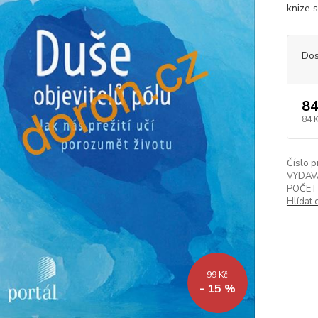
knize s
Dos
84
84 
Číslo p
VYDAV
POČET
Hlídat 
99 Kč
- 15 %