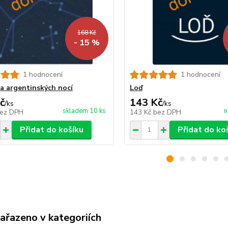
168 Kč
- 15 %
1 hodnocení
1 hodnocení
a argentinských nocí
Loď
č
143 Kč
/
ks
/
ks
skladem 10 ks
n
ez DPH
143 Kč
bez DPH
Přidat do košíku
Přidat do ko
zařazeno v kategoriích