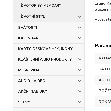
Erling K
ŽIVOTOPISY, MEMOÁRY
Stěžejním
ŽIVOTNÍ STYL
Vydavat
SVÁTOSTI
KALENDÁŘE
Param
KARTY, DESKOVÉ HRY, IKONY
VYDA
KLÁŠTERNÍ A BIO PRODUKTY
KATE
MEŠNÍ VÍNA
AUTO
AUDIO - VIDEO
POČE
AKČNÍ NABÍDKY
ROK V
SLEVY