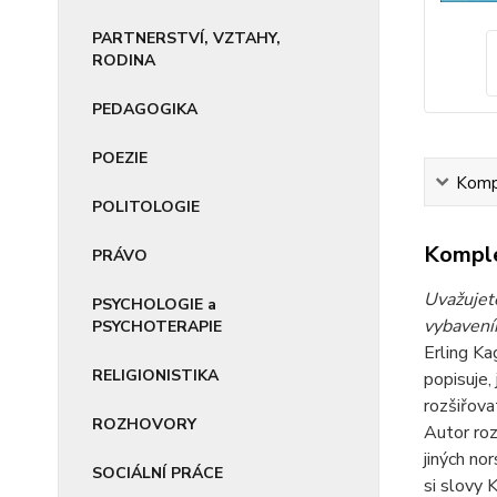
PARTNERSTVÍ, VZTAHY,
RODINA
PEDAGOGIKA
POEZIE
Kompl
POLITOLOGIE
Komple
PRÁVO
Uvažujete
PSYCHOLOGIE a
vybavením
PSYCHOTERAPIE
Erling Ka
RELIGIONISTIKA
popisuje,
rozšiřova
ROZHOVORY
Autor roz
jiných no
SOCIÁLNÍ PRÁCE
si slovy