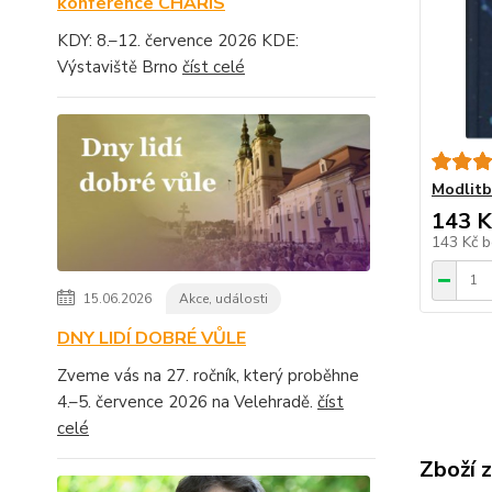
konference CHARIS
KDY: 8.–12. července 2026 KDE:
Výstaviště Brno
číst celé
Modlitb
143 K
143 Kč
b
15.06.2026
Akce, události
DNY LIDÍ DOBRÉ VŮLE
Zveme vás na 27. ročník, který proběhne
4.–5. července 2026 na Velehradě.
číst
celé
Zboží 