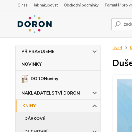
O nás
Jak nakupovat
Obchodní podmínky
Formulář pro vr
Úvod
PŘIPRAVUJEME
Duše
NOVINKY
DORONoviny
NAKLADATELSTVÍ DORON
KNIHY
DÁRKOVÉ
DUCHOVNÍ