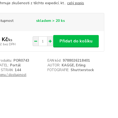
hrnuje zkušenosti z těchto expedicí, kt...
celý popis
tupnost
skladem > 20 ks
 Kč
/
ks
Přidat do košíku
Kč
bez DPH
roduktu:
POR0743
EAN kód:
9788026218401
ATEL:
Portál
AUTOR:
KAGGE, Erling
 STRAN:
144
FOTOGRAFIE:
Shutterstock
cenu / dostupnost