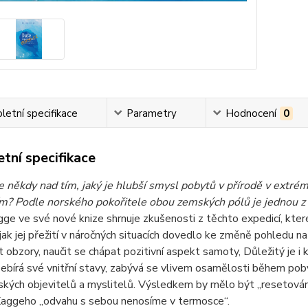
etní specifikace
Parametry
Hodnocení
0
tní specifikace
 někdy nad tím, jaký je hlubší smysl pobytů v přírodě v extrém
? Podle norského pokořitele obou zemských pólů je jednou z od
gge ve své nové knize shrnuje zkušenosti z těchto expedicí, kter
 jak jej přežití v náročných situacích dovedlo ke změně pohledu na 
t obzory, naučit se chápat pozitivní aspekt samoty, Důležitý je i k
ebírá své vnitřní stavy, zabývá se vlivem osamělosti během poby
rských objevitelů a myslitelů. Výsledkem by mělo být „resetování
 Kaggeho „odvahu s sebou nenosíme v termosce“.