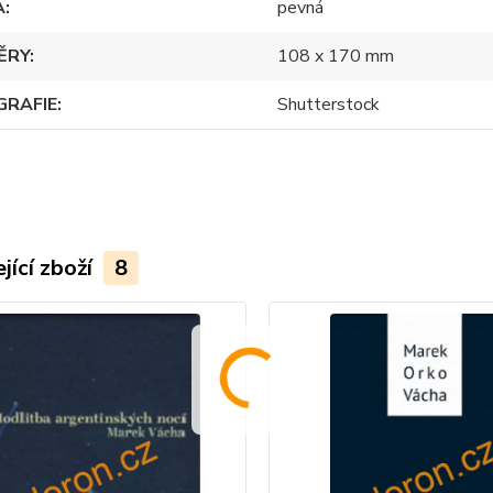
A
pevná
ĚRY
108 x 170 mm
GRAFIE
Shutterstock
jící zboží
8