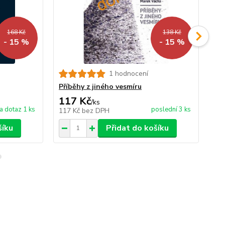
168 Kč
138 Kč
- 15 %
- 15 %
1 hodnocení
Tvá
Příběhy z jiného vesmíru
117 Kč
2
/
ks
a dotaz 1 ks
poslední 3 ks
117 Kč
bez DPH
22
šíku
Přidat do košíku