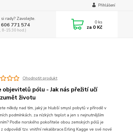
Přihlášení
 si rady? Zavolejte.
0
ks
 606 771 574
za
0 Kč
, 8-15:30 hod.)
Ohodnotit produkt
 objevitelů pólu - Jak nás přežití učí
zumět životu
te někdy nad tím, jaký je hlubší smysl pobytů v přírodě v
ních podmínkách, za nízkých teplot a jen s nejnutnějším
ním? Podle norského pokořitele obou zemských pólů je
z odpovědí tzv. vnitřní rekalibrace.Erling Kagge ve své nové