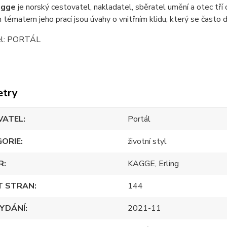
agge
je norský cestovatel, nakladatel, sběratel umění a otec tří d
 tématem jeho prací jsou úvahy o vnitřním klidu, který se často d
el: PORTÁL
etry
VATEL
Portál
GORIE
životní styl
R
KAGGE, Erling
T STRAN
144
YDÁNÍ
2021-11