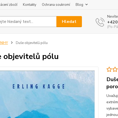
ácení zboží
Kontakty
Ochrana soukromí
Blog
Nevíte
Hledat
+420
(Po-Pá
KNIHY
Duše objevitelů pólu
 objevitelů pólu
Duše
poro
Uvažuje
extrém
vybave
jednou 