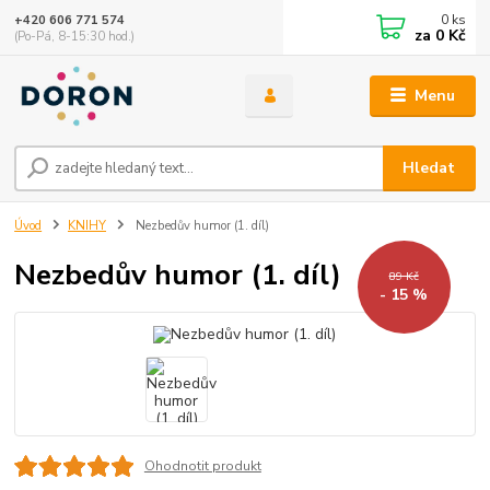
0
ks
+420 606 771 574
za
0 Kč
(Po-Pá, 8-15:30 hod.)
Menu
Hledat
Úvod
KNIHY
Nezbedův humor (1. díl)
Nezbedův humor (1. díl)
89 Kč
- 15 %
Ohodnotit produkt