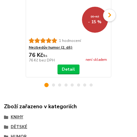
89 Kč
- 15 %
1 hodnocení
Nezbedův humor (2. díl)
Nezbedův hu
76 Kč
76 Kč
/
ks
/
ks
není skladem
76 Kč
bez DPH
76 Kč
bez D
Detail
Zboží zařazeno v kategoriích
KNIHY
DĚTSKÉ
HUMOR