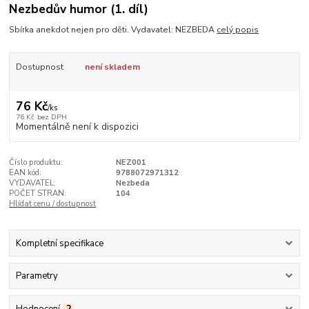
Nezbedův humor (1. díl)
Sbírka anekdot nejen pro děti. Vydavatel: NEZBEDA
celý popis
Dostupnost
není skladem
76 Kč
/
ks
76 Kč
bez DPH
Momentálně není k dispozici
Číslo produktu:
NEZ001
EAN kód:
9788072971312
VYDAVATEL:
Nezbeda
POČET STRAN:
104
Hlídat cenu / dostupnost
Kompletní specifikace
Parametry
Hodnocení
2