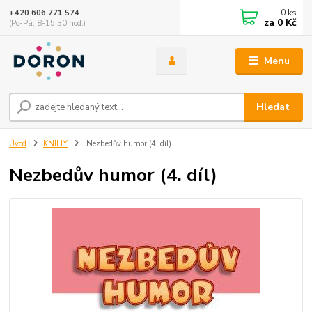
0
ks
+420 606 771 574
za
0 Kč
(Po-Pá, 8-15:30 hod.)
Menu
Hledat
Úvod
KNIHY
Nezbedův humor (4. díl)
Nezbedův humor (4. díl)