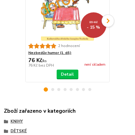
89 Kč
- 15 %
2 hodnocení
Nezbedův humor (1. díl)
Nezbedův hu
76 Kč
76 Kč
/
ks
/
ks
není skladem
76 Kč
bez DPH
76 Kč
bez D
Detail
Zboží zařazeno v kategoriích
KNIHY
DĚTSKÉ