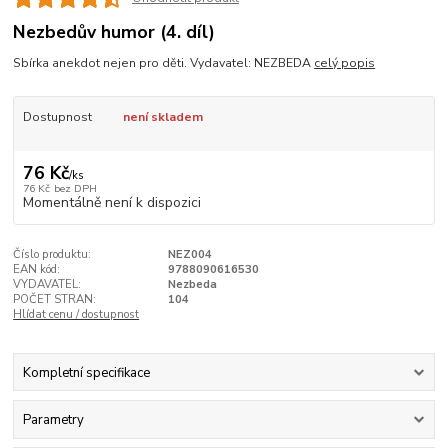
Nezbedův humor (4. díl)
Sbírka anekdot nejen pro děti. Vydavatel: NEZBEDA
celý popis
Dostupnost
není skladem
76 Kč
/
ks
76 Kč
bez DPH
Momentálně není k dispozici
Číslo produktu:
NEZ004
EAN kód:
9788090616530
VYDAVATEL:
Nezbeda
POČET STRAN:
104
Hlídat cenu / dostupnost
Kompletní specifikace
Parametry